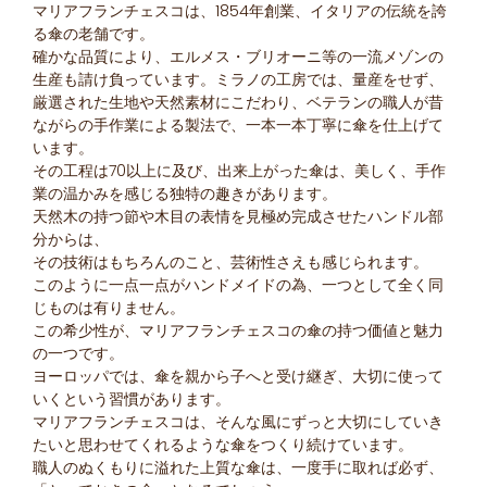
マリアフランチェスコは、1854年創業、イタリアの伝統を誇
る傘の老舗です。
確かな品質により、エルメス・ブリオーニ等の一流メゾンの
生産も請け負っています。ミラノの工房では、量産をせず、
厳選された生地や天然素材にこだわり、ベテランの職人が昔
ながらの手作業による製法で、一本一本丁寧に傘を仕上げて
います。
その工程は70以上に及び、出来上がった傘は、美しく、手作
業の温かみを感じる独特の趣きがあります。
天然木の持つ節や木目の表情を見極め完成させたハンドル部
分からは、
その技術はもちろんのこと、芸術性さえも感じられます。
このように一点一点がハンドメイドの為、一つとして全く同
じものは有りません。
この希少性が、マリアフランチェスコの傘の持つ価値と魅力
の一つです。
ヨーロッパでは、傘を親から子へと受け継ぎ、大切に使って
いくという習慣があります。
マリアフランチェスコは、そんな風にずっと大切にしていき
たいと思わせてくれるような傘をつくり続けています。
職人のぬくもりに溢れた上質な傘は、一度手に取れば必ず、