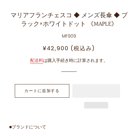
マリアフランチェスコ ◆ メンズ長傘 ◆ ブ
ラック×ホワイトドット 《MAPLE》
MF909
通
セ
¥42,900 (税込み)
常
ー
価
ル
配送料
は購入手続き時に計算されます。
格
価
格
カートに追加する
■ブランドについて